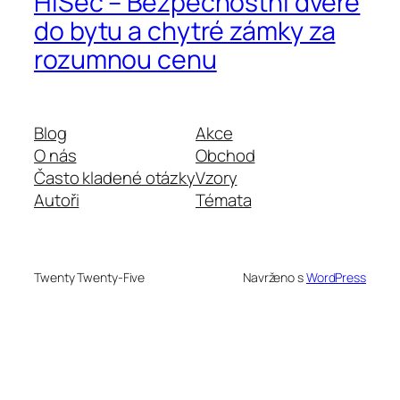
HiSec – Bezpečnostní dveře
do bytu a chytré zámky za
rozumnou cenu
Blog
Akce
O nás
Obchod
Často kladené otázky
Vzory
Autoři
Témata
Twenty Twenty-Five
Navrženo s
WordPress