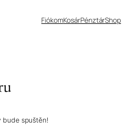
Fiókom
Kosár
Pénztár
Shop
ru
y bude spuštěn!