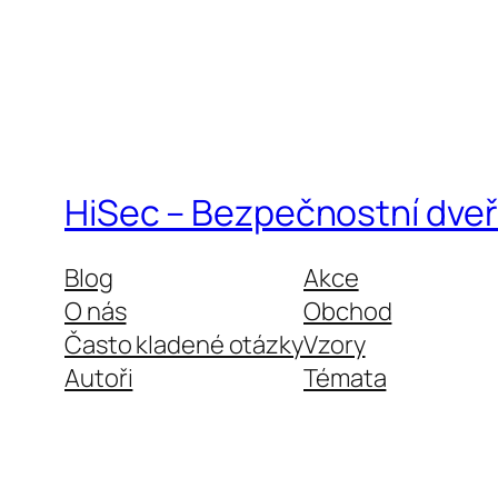
HiSec – Bezpečnostní dveř
Blog
Akce
O nás
Obchod
Často kladené otázky
Vzory
Autoři
Témata